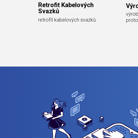
Retrofit Kabelových
Výr
Svazků
výrob
retrofit kabelových svazků
proto