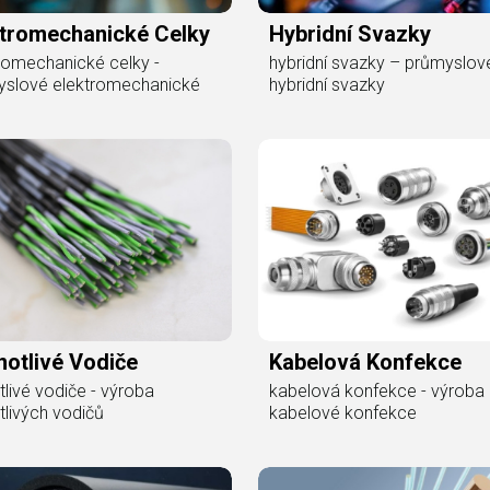
ktromechanické Celky
Hybridní Svazky
romechanické celky -
hybridní svazky – průmyslov
yslové elektromechanické
hybridní svazky
otlivé Vodiče
Kabelová Konfekce
tlivé vodiče - výroba
kabelová konfekce - výroba
tlivých vodičů
kabelové konfekce