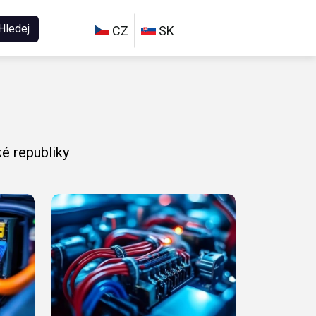
Hledej
CZ
SK
é republiky