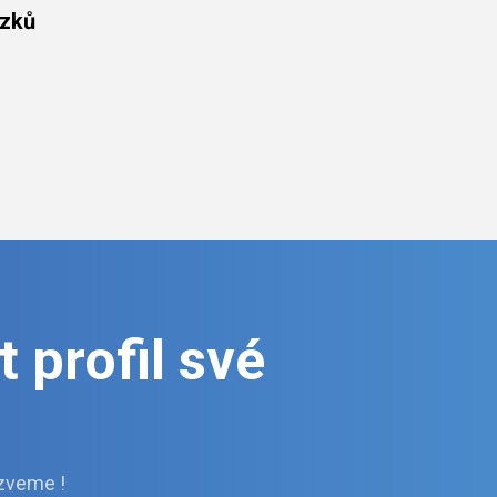
azků
 profil své
zveme !