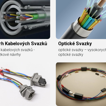
rh Kabelových Svazků
Optické Svazky
 kabelových svazků -
optické svazky – vysokorych
zkové návrhy
optické svazky