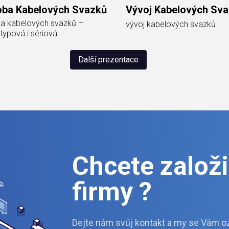
oba Kabelových Svazků
Vývoj Kabelových Sv
a kabelových svazků –
vývoj kabelových svazků
typová i sériová
Další prezentace
Chcete založit
firmy ?
Dejte nám svůj kontakt a my se Vám o