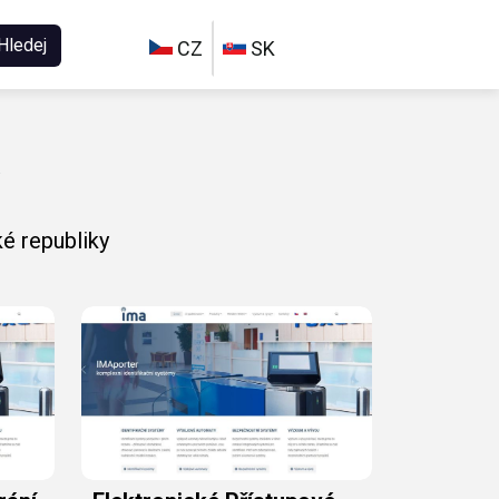
Hledej
CZ
SK
é republiky