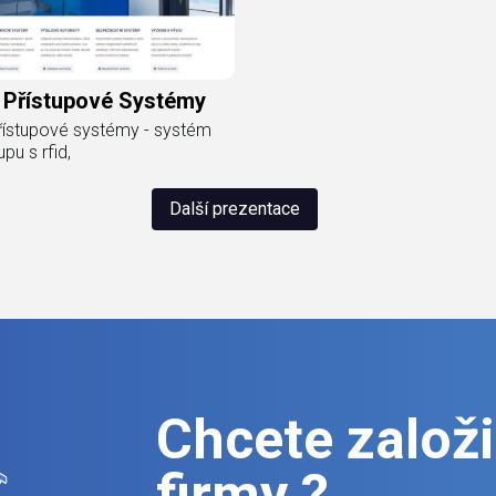
d Přístupové Systémy
přístupové systémy - systém
pu s rfid,
Další prezentace
Chcete založit
firmy ?