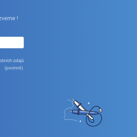
zveme !
obních údajů
(povinné).