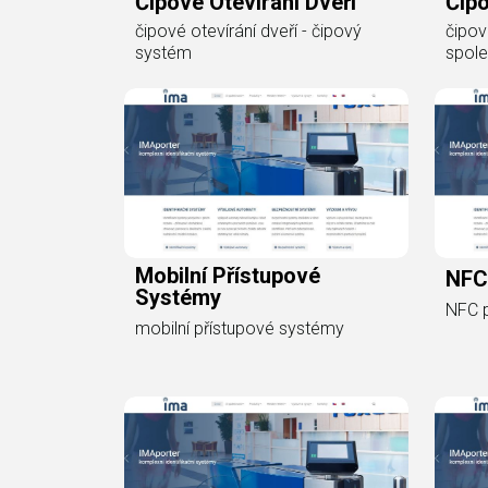
Čipové Otevírání Dveří
Čip
čipové otevírání dveří - čipový
čipov
systém
spole
Mobilní Přístupové
NFC
Systémy
NFC 
mobilní přístupové systémy