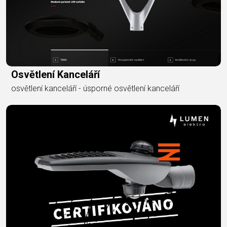
Osvětlení Kanceláří
osvětlení kanceláří - úsporné osvětlení kanceláří