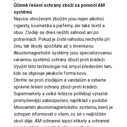
Účinné řešení ochrany zboží za pomocí AM
systémů
Nejvíce ohroženým zbožím jsou nejen alkohol,
cigarety, kosmetika a parfémy, ale také textil a
obuv. Zloději se dnes neštítí sáhnout ani po
potravinách. Pokud je čistě náhodou nechytíte při
činu, tak škody spočítáte až s inventurou.
Akustomagnetické systémy jsou specializovanou
variantou systémů ochrany zboží proti krádeži.
Využití této technologie má smysl především tam,
kde se objevuje jakákoliv forma kovu.
Obrňte se proti zlodějům a vandalům a vyberte
správné řešení ochrany zboží proti krádeži.
Supermarkety a velké řetězce potřebují výrazně
promyšlenější zabezpečení, například v podobě
Monoantén akustomagnetického systému, který je
schopen informovat o všem, co se v nejbližším
okolí děje. AM ochranné lepící etikety a ochranné