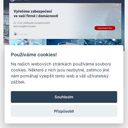
Používáme cookies!
Na našich webových stránkách používáme soubory
cookies. Některé z nich jsou nezbytné, zatímco jiné
nám pomáhají vylepšít tento web a váš uživatelský
zážitek.
Zabezpečovací Radiofrekvenční Systémy
Souhlasím
zabezpečovací radiofrekvenční systémy - systém
radiofrekvenčního zabezpečení zboží proti krádeži
Přizpůsobit