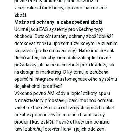
pevné etikety umístěné přímo na zboží a
v neposlední řadě brány, upozorní na kradené
zboží.
Možnosti ochrany a zabezpečení zboží
Účinné jsou EAS systémy pro všechny typy
obchodů. Detekční antény ochrany zboží dokáží
detekovat zboží a upozornit zvukovým i vizuálním
signálem (podle druhu antény). Nabízíme několik
druhů antén, tak abychom dokázali splnit různé
požadavky jak na ochranu zboží proti krádeži, tak
na design či marketing. Díky tomu je zaručena
optimální integrace akustomagnatického systému
do jakéhokoli prostředí.
Výkonné pevné AM kódy a lepící etikety spolu
s deaktivátory představují další možnou ochranu
vašeho zboží. Pomocí ochranných lepících etiket
či zabezpečení lahví je možné chránit každý
prodejní kus zvlášť. Pevné etikety pro ochranu
lahví zabraňují otevření lahví i jejich odcizení.