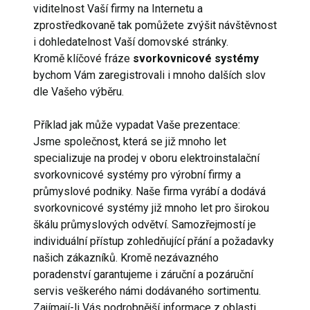
viditelnost Vaší firmy na Internetu a
zprostředkovaně tak pomůžete zvýšit návštěvnost
i dohledatelnost Vaší domovské stránky.
Kromě klíčové fráze
svorkovnicové systémy
bychom Vám zaregistrovali i mnoho dalších slov
dle Vašeho výběru.
Příklad jak může vypadat Vaše prezentace:
Jsme společnost, která se již mnoho let
specializuje na prodej v oboru elektroinstalační
svorkovnicové systémy pro výrobní firmy a
průmyslové podniky. Naše firma vyrábí a dodává
svorkovnicové systémy již mnoho let pro širokou
škálu průmyslových odvětví. Samozřejmostí je
individuální přístup zohledňující přání a požadavky
našich zákazníků. Kromě nezávazného
poradenství garantujeme i záruční a pozáruční
servis veškerého námi dodávaného sortimentu.
Zajímají-li Vás podrobnější informace z oblasti