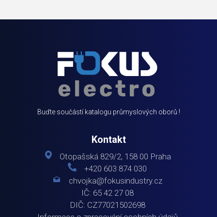
Buďte součástí katalogu průmyslových oborů !
Kontakt
Otopašská 829/2, 158 00 Praha
+420 603 874 030
chvojka@fokusindustry.cz
IČ: 65 42 27 08
DIČ: CZ77021502698
Informace o zpracování osobních údajů