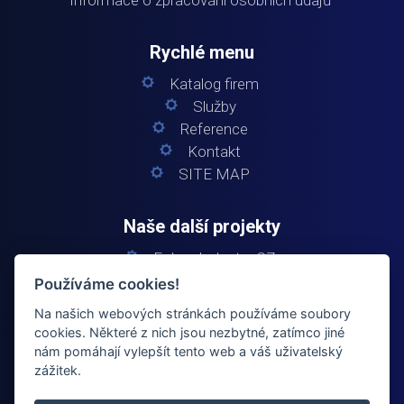
Rychlé menu
Katalog firem
Služby
Reference
Kontakt
SITE MAP
Naše další projekty
Fokus Industry CZ
Fokus Industry SK
Používáme cookies!
Fokus Elektro
Na našich webových stránkách používáme soubory
Fokus Building
cookies. Některé z nich jsou nezbytné, zatímco jiné
nám pomáhají vylepšít tento web a váš uživatelský
zážitek.