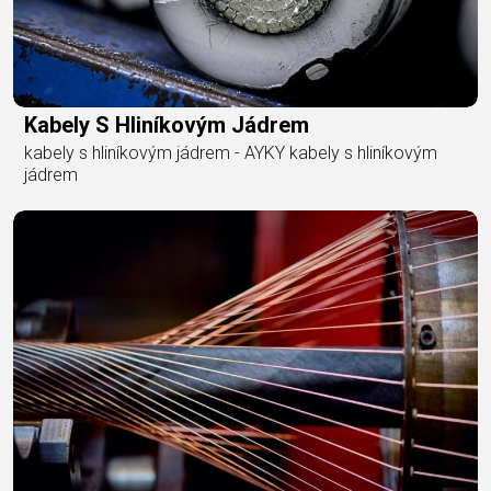
Kabely S Hliníkovým Jádrem
kabely s hliníkovým jádrem - AYKY kabely s hliníkovým
jádrem