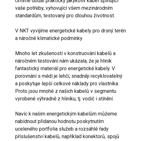
Umíme dodat prakticky jakýkoliv kabel splňující
vaše potřeby, vyhovující všem mezinárodním
standardům, testovaný pro dlouhou životnost.
V NKT vyvíjíme energetické kabely pro drsný terén
a náročné klimatické podmínky.
Mnoho let zkušeností v konstruování kabelů a
náročném testování nám ukázala, že je hliník
fantastický materiál pro energetické kabely. V
porovnání s mědí je lehčí, snadněji recyklovatelný
a poskytuje lepší celkové náklady pro vlastníka.
Proto jsou mnohé z našich kabelů v segmentu
vyrobené výhradně z hliníku, tj. vodič i stínění.
Navíc k našim energetickým kabelům můžeme
nabídnout přidanou hodnotu poskytnutím
uceleného portfolia služeb a rozsáhlé řady
příslušenství kabelů, například konektorů, spojů