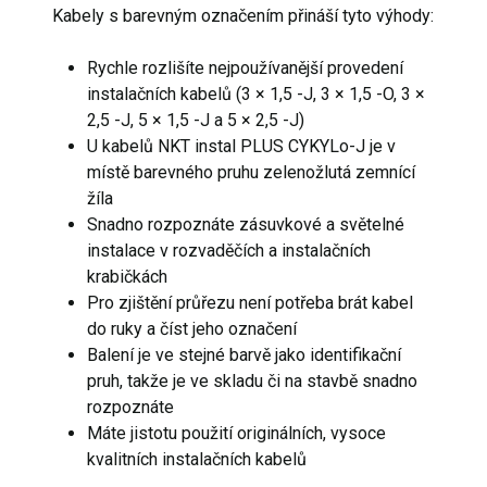
Kabely s barevným označením přináší tyto výhody:
Rychle rozlišíte nejpoužívanější provedení
instalačních kabelů (3 × 1,5 -J, 3 × 1,5 -O, 3 ×
2,5 -J, 5 × 1,5 -J a 5 × 2,5 -J)
U kabelů NKT instal PLUS CYKYLo-J je v
místě barevného pruhu zelenožlutá zemnící
žíla
Snadno rozpoznáte zásuvkové a světelné
instalace v rozvaděčích a instalačních
krabičkách
Pro zjištění průřezu není potřeba brát kabel
do ruky a číst jeho označení
Balení je ve stejné barvě jako identifikační
pruh, takže je ve skladu či na stavbě snadno
rozpoznáte
Máte jistotu použití originálních, vysoce
kvalitních instalačních kabelů