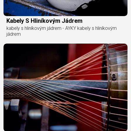
Kabely S Hliníkovým Jádrem
kabely s hliníkovým jádrem - AYKY kabely s hliníkovým
jádrem