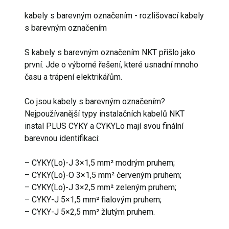
kabely s barevným označením - rozlišovací kabely
s barevným označením
S kabely s barevným označením NKT přišlo jako
první. Jde o výborné řešení, které usnadní mnoho
času a trápení elektrikářům.
Co jsou kabely s barevným označením?
Nejpoužívanější typy instalačních kabelů NKT
instal PLUS CYKY a CYKYLo mají svou finální
barevnou identifikaci:
– CYKY(Lo)-J 3×1,5 mm² modrým pruhem;
– CYKY(Lo)-O 3×1,5 mm² červeným pruhem;
– CYKY(Lo)-J 3×2,5 mm² zeleným pruhem;
– CYKY-J 5×1,5 mm² fialovým pruhem;
– CYKY-J 5×2,5 mm² žlutým pruhem.