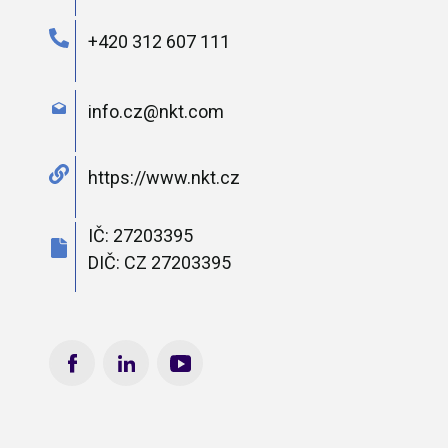
+420 312 607 111
info.cz@​nkt.​com
https://www.nkt.cz
IČ: 27203395
DIČ: CZ 27203395