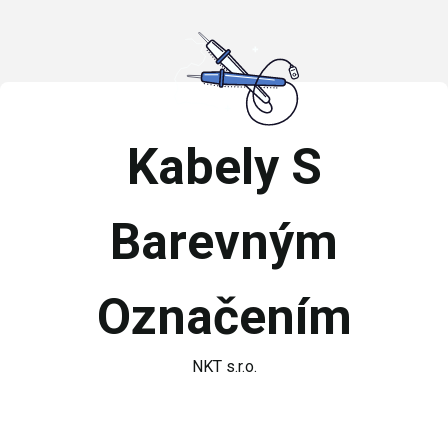
Kabely S
Barevným
Označením
NKT s.r.o.