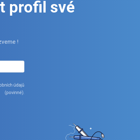
 profil své
zveme !
obních údajů
(povinné).