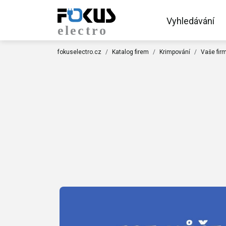
Vyhledávání
fokuselectro.cz
Katalog firem
Krimpování
Vaše fir