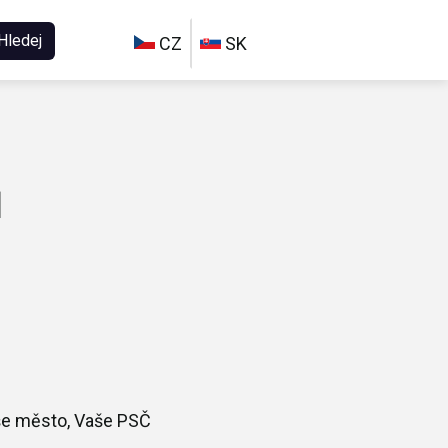
Hledej
CZ
SK
ů
aše město, Vaše PSČ