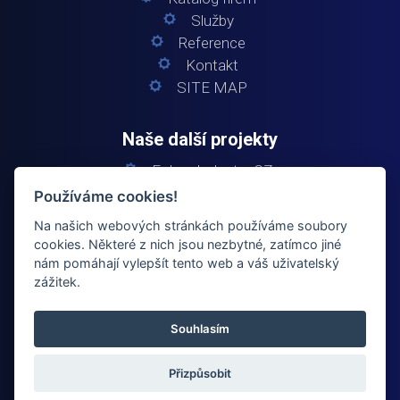
Služby
Reference
Kontakt
SITE MAP
Naše další projekty
Fokus Industry CZ
Fokus Industry SK
Používáme cookies!
Fokus Elektro
Na našich webových stránkách používáme soubory
Fokus Building
cookies. Některé z nich jsou nezbytné, zatímco jiné
nám pomáhají vylepšít tento web a váš uživatelský
zážitek.
Souhlasím
© 2024
fokuselectro.cz
Všechna práva vyhrazena
Přizpůsobit