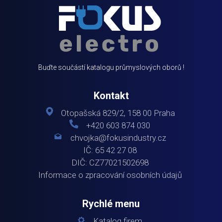
Buďte součástí katalogu průmyslových oborů !
Kontakt
Otopašská 829/2, 158 00 Praha
+420 603 874 030
chvojka@fokusindustry.cz
IČ: 65 42 27 08
DIČ: CZ77021502698
Informace o zpracování osobních údajů
Rychlé menu
Katalog firem