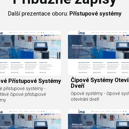
Další prezentace oboru:
Přístupové systémy
Čipové Systémy Oteví
ové Přístupové Systémy
Dveří
é přístupové systémy -
čipové systémy - čipové sy
hlivé čipové přístupové
otevírání dveří
émy