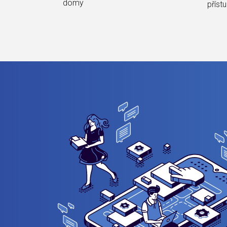
domy
příst