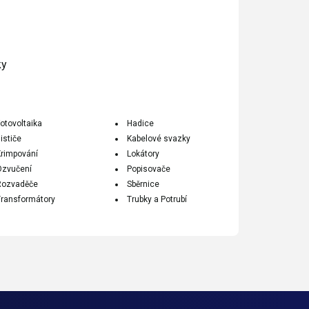
ky
otovoltaika
Hadice
ističe
Kabelové svazky
Krimpování
Lokátory
Ozvučení
Popisovače
Rozvaděče
Sběrnice
Transformátory
Trubky a Potrubí