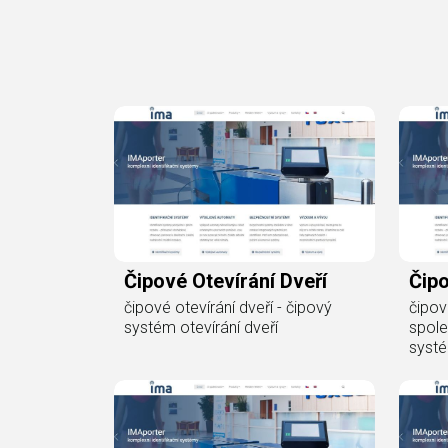
Čipové Otevírání Dveří
Čip
čipové otevírání dveří - čipový
čipov
systém otevírání dveří
spole
syst