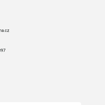
ma.cz
397