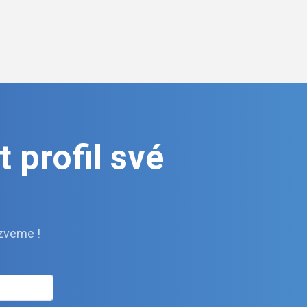
 profil své
zveme !