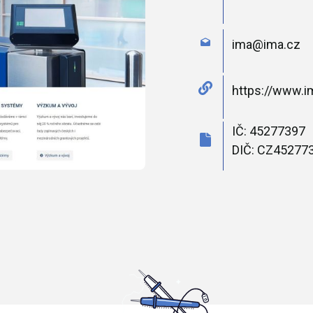
ima@ima.cz
https://www.i
IČ: 45277397
DIČ: CZ45277