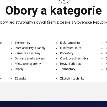
Obory a kategorie
bory registru průmyslových firem z České a Slovenské Republi
ce
Elektroměry
Elektromobilita
F
Instalační lišty a kanály
IT infrastruktura
J
Kamerové systémy
Konektory
Ochrana před bleskem
Osvětlovací technika
Přístupové systémy
Revizní přístroje
Svorky
Termostaty
my
Zásuvky
Zkušební technika