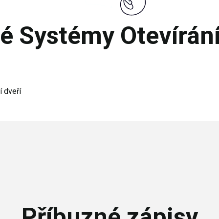
é Systémy Otevírání
 dveří
Příbuzné zápisy