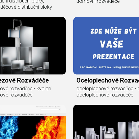
ační distribuční bloky,
domovní rozvaděče
děčové distribuční bloky
ezové Rozváděče
Oceloplechové Rozva
ové rozváděče - kvalitní
oceloplechové rozvaděče - 
zové rozváděče
oceloplechové rozvaděče