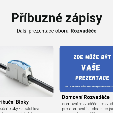
Příbuzné zápisy
Další prezentace oboru:
Rozvaděče
Domovní Rozvaděče
ribuční Bloky
domovní rozvaděče - rozva
buční bloky - spolehlivé
pro domovní instalace, co js