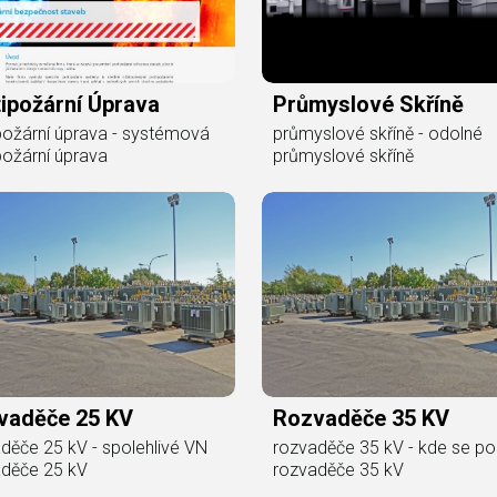
ipožární Úprava
Průmyslové Skříně
požární úprava - systémová
průmyslové skříně - odolné
požární úprava
průmyslové skříně
vaděče 25 KV
Rozvaděče 35 KV
děče 25 kV - spolehlivé VN
rozvaděče 35 kV - kde se pou
aděče 25 kV
rozvaděče 35 kV