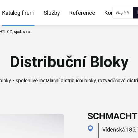
Katalog firem
Služby
Reference
Kontakt
L CZ, spol. s r.o.
Distribuční Bloky
 bloky - spolehlivé instalační distribuční bloky, rozvaděčové distr
SCHMACHTL C
Vídeňská 185, 