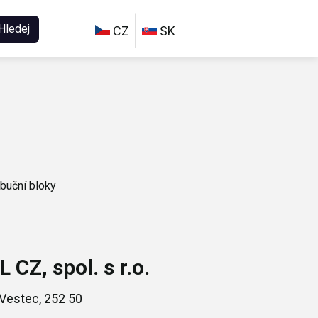
Hledej
CZ
SK
ibuční bloky
Z, spol. s r.o.
Vestec, 252 50