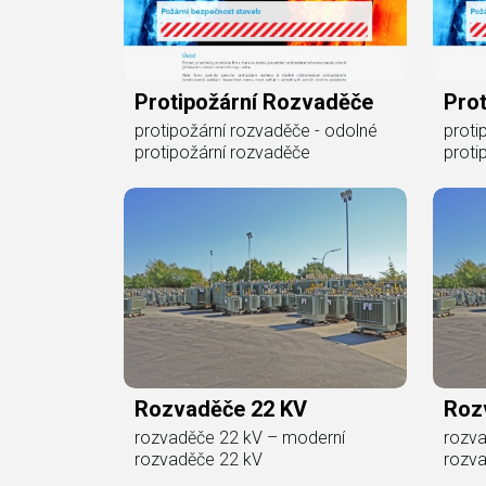
Protipožární Rozvaděče
Prot
protipožární rozvaděče - odolné
proti
protipožární rozvaděče
proti
Rozvaděče 22 KV
Roz
rozvaděče 22 kV – moderní
rozva
rozvaděče 22 kV
rozv