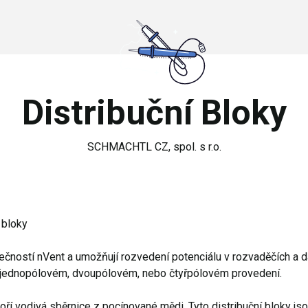
Distribuční Bloky
SCHMACHTL CZ, spol. s r.o.
 bloky
ností nVent a umožňují rozvedení potenciálu v rozvaděčích a dal
 v jednopólovém, dvoupólovém, nebo čtyřpólovém provedení.
oří vodivá sběrnice z pocínované mědi. Tyto distribuční bloky 