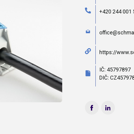
+420 244 001 
office@schma
https://www.s
IČ: 45797897
DIČ: CZ45797