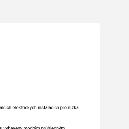
ších elektrických instalacích pro nízká
jsou vybaveny modrým průhledným