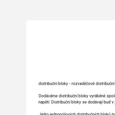
distribuční bloky - rozvaděčové distribuční
Dodáváme distribuční bloky vyráběné společ
napětí. Distribuční bloky se dodávají buď
Jádro jednopólových
distribučních bloků
tv