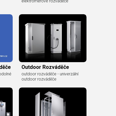
elektroměrové rozvaděče
děče
Outdoor Rozváděče
odolné
outdoor rozváděče - univerzální
outdoor rozváděče