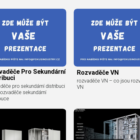
vaděče Pro Sekundární
Rozvaděče VN
ribuci
rozvaděče VN – co jsou roz
děče pro sekundární distribuci
VN
rozvaděče sekundární
ibuce