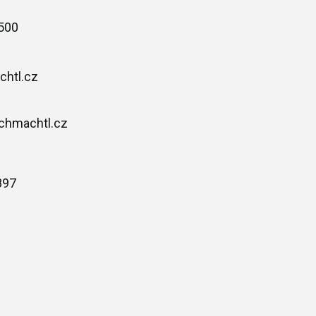
500
chtl.cz
chmachtl.cz
897