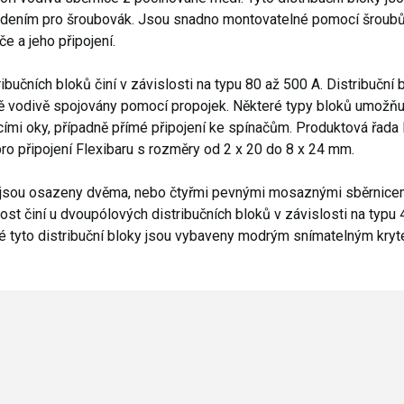
ením pro šroubovák. Jsou snadno montovatelné pomocí šroubů n
e a jeho připojení.
ibučních bloků činí v závislosti na typu 80 až 500 A. Distribuční
 vodivě spojovány pomocí propojek. Některé typy bloků umožňují
ími oky, případně přímé připojení ke spínačům. Produktová řada 
ro připojení Flexibaru s rozměry od 2 x 20 do 8 x 24 mm.
y jsou osazeny dvěma, nebo čtyřmi pevnými mosaznými sběrnicem
st činí u dvoupólových distribučních bloků v závislosti na typu 
aké tyto distribuční bloky jsou vybaveny modrým snímatelným kryt