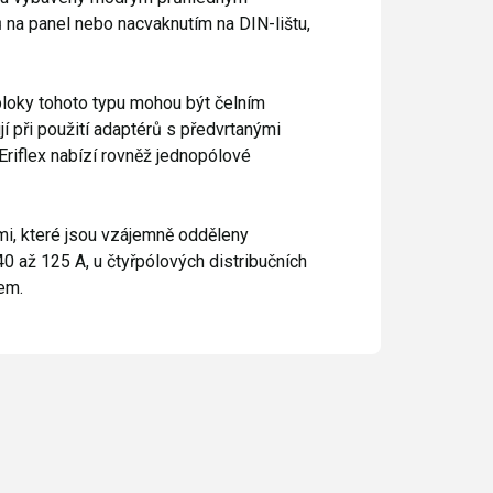
a panel nebo nacvaknutím na DIN-lištu,
 bloky tohoto typu mohou být čelním
 při použití adaptérů s předvrtanými
Eriflex nabízí rovněž jednopólové
i, které jsou vzájemně odděleny
40 až 125 A, u čtyřpólových distribučních
em.