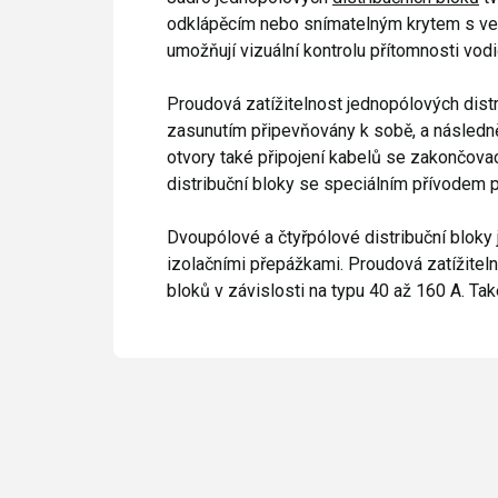
odklápěcím nebo snímatelným krytem s ved
umožňují vizuální kontrolu přítomnosti vodič
Proudová zatížitelnost jednopólových distr
zasunutím připevňovány k sobě, a následně
otvory také připojení kabelů se zakončovac
distribuční bloky se speciálním přívodem p
Dvoupólové a čtyřpólové distribuční blok
izolačními přepážkami. Proudová zatížitelno
bloků v závislosti na typu 40 až 160 A. T