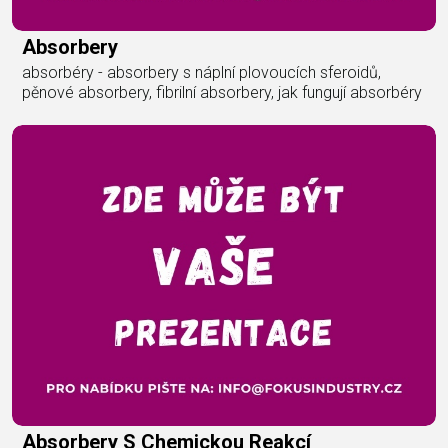
Absorbery
absorbéry - absorbery s náplní plovoucích sferoidů,
pěnové absorbery, fibrilní absorbery, jak fungují absorbéry
Absorbery S Chemickou Reakcí