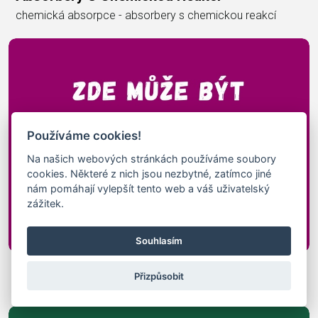
chemická absorpce - absorbery s chemickou reakcí
Používáme cookies!
Na našich webových stránkách používáme soubory
cookies. Některé z nich jsou nezbytné, zatímco jiné
nám pomáhají vylepšít tento web a váš uživatelský
zážitek.
Souhlasím
Absorbery S Fyzikální Absorpcí
Přizpůsobit
fyzikální absorbery - absorbery s fyzikální absorpcí