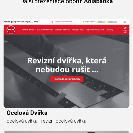
Další prezentace oboru:
Adiabatika
Ocelová Dvířka
ocelová dvířka - revizní ocelová dvířka