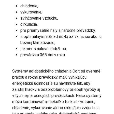
chladenie,
vykurovanie,
zvlhčovanie vzduchu,
cirkulácia,
pre priemyselné haly a náročné prevádzky.
s optimálnymi nákladmi: 4x až 7x nižšie ako u
bežnej klimatizácie,
takmer s nulovou údržbou,
prevádzka 365 dní v roku.
Systémy
adiabatického chladenia
Colt sú overené
praxou a rokmi prevádzky, majú vynikajúcu
energetickú účinnosť a sú navrhnuté tak, aby
zaistili hladký a bezproblémový priebeh výroby aj
v tých najnáročnejších prevádzkach. Naše systémy
môžu kombinovať aj niekoľko funkcií - vetranie,
chladenie, vykurovanie alebo cirkuláciu vzduchu a
to
v priebehu celého roku
. Adiabatické systémy