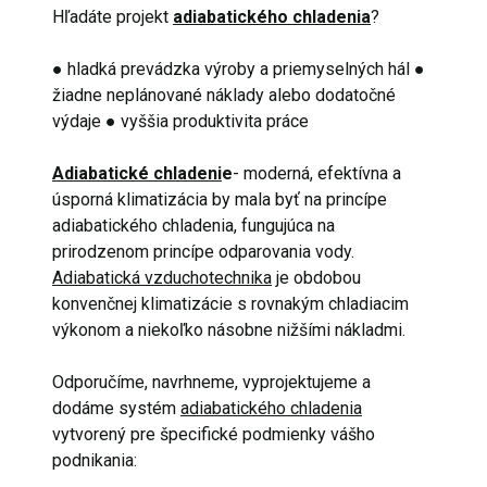
Hľadáte projekt
adiabatického chladenia
?
● hladká prevádzka výroby a priemyselných hál ●
žiadne neplánované náklady alebo dodatočné
výdaje ● vyššia produktivita práce
Adiabatické chladeni
e
- moderná, efektívna a
úsporná klimatizácia by mala byť na princípe
adiabatického chladenia, fungujúca na
prirodzenom princípe odparovania vody.
Adiabatická vzduchotechnika
je obdobou
konvenčnej klimatizácie s rovnakým chladiacim
výkonom a niekoľko násobne nižšími nákladmi.
Odporučíme, navrhneme, vyprojektujeme a
dodáme systém
adiabatického chladenia
vytvorený pre špecifické podmienky vášho
podnikania: