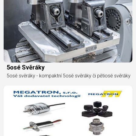
5osé Svěráky
5osé svěráky - kompaktní 5osé svěráky či pětiosé svěráky